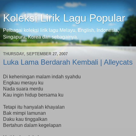
Koleksi Lirik Lagu Popular
Pelbagai koleksi lirik lagu Melayu, English, Indonesia,
Singapura, Korea dan sebagainya.
THURSDAY, SEPTEMBER 27, 2007
Luka Lama Berdarah Kembali | Alleycats
Di keheningan malam indah syahdu
Engkau merayu ku
Nada suara merdu
Kau ingin hidup bersama ku
Tetapi itu hanyalah khayalan
Bak mimpi lamunan
Daku kau tinggalkan
Bertahun dalam kegelapan