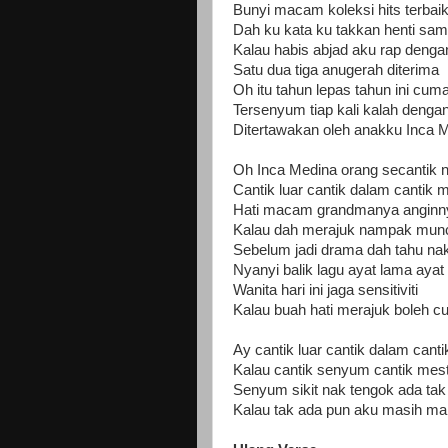
Bunyi macam koleksi hits terbai
Dah ku kata ku takkan henti sam
Kalau habis abjad aku rap deng
Satu dua tiga anugerah diterima
Oh itu tahun lepas tahun ini cum
Tersenyum tiap kali kalah denga
Ditertawakan oleh anakku Inca 
Oh Inca Medina orang secantik
Cantik luar cantik dalam canti
Hati macam grandmanya angin
Kalau dah merajuk nampak mun
Sebelum jadi drama dah tahu na
Nyanyi balik lagu ayat lama ay
Wanita hari ini jaga sensitiviti
Kalau buah hati merajuk boleh cu
Ay cantik luar cantik dalam canti
Kalau cantik senyum cantik mesti
Senyum sikit nak tengok ada tak 
Kalau tak ada pun aku masih ma