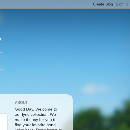
a.
ABOUT
Good Day. Welcome to
our lyric collection. We
make it easy for you to
find your favorite song