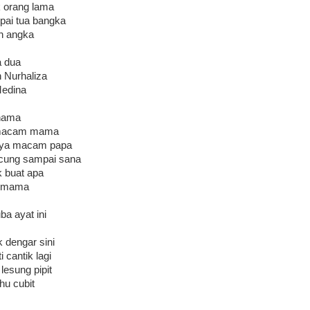
k orang lama
pai tua bangka
an angka
a dua
n Nurhaliza
Medina
 nama
k macam mama
nya macam papa
cung sampai sana
k buat apa
at mama
ba ayat ini
k dengar sini
 cantik lagi
lesung pipit
hu cubit