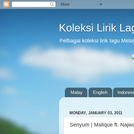
Koleksi Lirik L
Pelbagai koleksi lirik lagu Me
Malay
English
Indones
MONDAY, JANUARY 03, 2011
Senyum | Malique ft. Najw