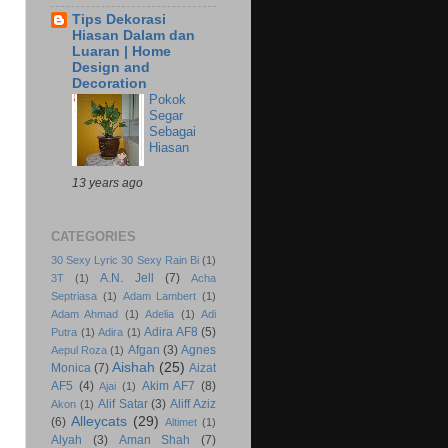
Tips Dekorasi
Hiasan Dalam dan
Luaran | Home
Design and
Decoration
Pokok
Segar
Sebagai
Hiasan
13 years ago
CATEGORIES
30 Sexy Lyric 30 Sexy Rain Bi
(1)
A.N. Jell
(7)
3T
(1)
Acha
Septriasa
(1)
Adam Lambert
(1)
Adam Ahmad
(1)
Adelia
(1)
Adi
Adira AF8
(5)
Putra
(1)
Adira
(1)
Afgan
(3)
Agnes
Aepul Roza
(1)
Aishah
(25)
Monica
(7)
Aizat
AF5
(4)
Akim AF7
(8)
Ajai
(1)
Alif Satar
(3)
Aliff Aziz
Akon
(1)
Alleycats
(29)
(6)
Altimet
(1)
Alyah
(3)
Aman Shah
(7)