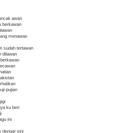
 puncak awan
u berkawan
utawan
 yang menawan
 sudah tertawan
n dilawan
h berkawan
 secawan
hatian
pakistan
rhatikan
uji-pujian
igi
ya ku beri
i
agu ini
k dengar sini