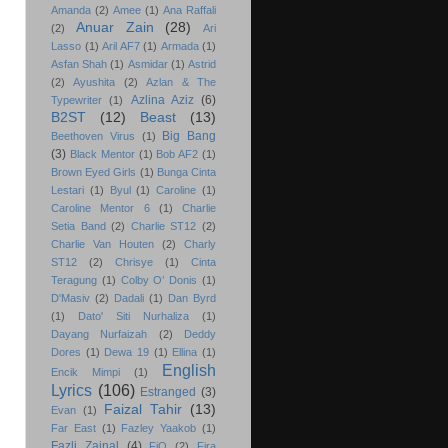
Amanda
(2)
Amee
(1)
Ana Raffali
Anuar Zain
(28)
(2)
Ari
Lasso
(1)
Aril AF7
(1)
Armada
(1)
Asfan Shah
(1)
Asmidar
(1)
Astrid
(2)
Ayushita
(2)
Azlan & The
Azlina Aziz
(6)
Typewriter
(1)
B2ST
(12)
Beast
(13)
Big Bang
Beethoven Virus
(1)
(3)
Black Mentor
(1)
Bob AF2
(1)
Brown Eyed Girls
(1)
Bunga Cinta
Lestari
(1)
Byul
(1)
Caroline
(1)
Caroline Mentor 6
(1)
Charlie
Setia Band
(2)
Charlie ST12
(2)
Charlie Van Houten
(2)
Charly
ST12
(2)
Chrisye
(1)
Cinta
Teragung
(1)
Colby O’ Donis
(1)
D'Masiv
(2)
Dadali
(1)
Dan Byrd
(1)
Dato' Siti Nurhaliza
(1)
Dayang Nurfaizah
(2)
Deddy
Dores
(1)
Dewa 19
(1)
Ellina
(1)
English
Encik Mimpi
(1)
Lyrics
(106)
Estranged
(3)
Faizal Tahir
(13)
Evan
(1)
Far East
(1)
Fazley Yaakob
(1)
Fazli Zainal
(4)
FiQ
(2)
Fira