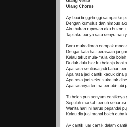
Ulang Verse
Ulang Chorus
Ay buai tinggi-tinggi sampai ke
Dengan kumulus dan nimbus ak
Aku bukan rupawan aku bukan j
Tapi aku punya satu senyuman
Baru mukadimah nampak macam
Dengar kata hati perasaan janga
Kalau takut mula-mula kita bole
Duduk dulu biar ku belanja kopi
Apa rasa sentiasa jadi bahan per
Apa rasa jadi cantik kacuk cina 
Apa rasa jadi seksi suka tak dipe
Apa rasanya terima bertubi-tubi p
Tu boleh pun senyum cantiknya g
Sepuluh markah penuh seharusn
Wanita hari ini harus pepandai puj
Kalau dia jual mahal boleh cuba l
Ay cantik luar cantik dalam canti