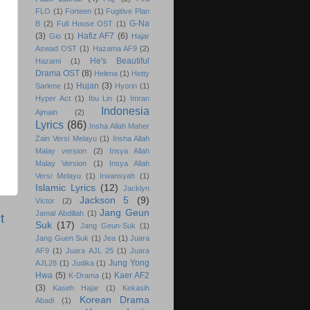
FLO
(1)
Forteen
(1)
Fugitive Plan
G-Na
B
(2)
Full House OST
(1)
(3)
Hafiz AF7
(6)
Gio
(1)
Hajar
Aswad OST
(1)
Hazama AF9
(2)
He's Beautiful
Hazami
(1)
Drama OST
(8)
Helena
(1)
Hetty
Hujan
(3)
Sarlene
(1)
Hyorin
(1)
Hyper Act
(1)
Ibu Lin
(1)
Imran
Indonesia
Ajmain
(2)
Lyrics
(86)
Insha Allah Maher
Zain Versi Melayu
(1)
Insha Allah
Malay version
(2)
Insya Allah
Malay Version
(1)
Insya Allah
Versi Melayu
(1)
Irwansyah
(1)
Islamic Lyrics
(12)
Jacklyn
Jackson 5
(9)
Victor
(2)
Jang Geun
Jamal Abdillah
(1)
t
Suk
(17)
Jang Geun-Suk
(1)
Jang Guen Suk
(1)
Jea
(1)
Juara
AF9
(1)
Juara AJL 25
(1)
Juara
Jung Yong
AJL28
(1)
Judika
(1)
Hwa
(5)
Kaer AF2
K-Drama
(1)
(3)
Kaseh Hajar
(1)
Kekasih
Korean Drama
Abadi
(1)