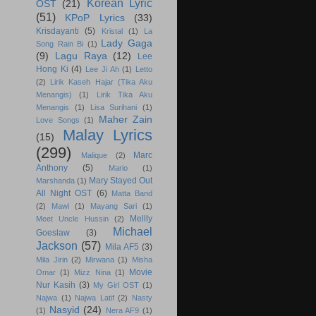
Korean Lyric
OST
(21)
(51)
KPoP Lyrics
(33)
Krisdayanti
(5)
Kristal
(1)
La
Lady Gaga
Song Rain Bi
(1)
(9)
Lagu Raya
(12)
Lee
Hong Ki
(4)
Lee Ji Ah
(1)
Letto
(2)
Lirik Kaseh Hajar (Tika Aku
Menangis)
(1)
Lirik Tika Aku
Menangis
(1)
Lisa Surihani
(1)
Maher Zain
Love Songs
(1)
Malay Lyrics
(15)
(299)
Marc
Malique
(2)
Anthony
(5)
Mario
(1)
Mary Stayed Out
Marshanda
(1)
All Night OST
(6)
Matta Band
(2)
Mawi
(1)
Mayang Sari
(1)
Mellly
Meet Uncle Hussin
(2)
Michael
Goeslaw
(3)
Jackson
(57)
Mila AF5
(3)
Mila Jirin
(2)
Mirwana
(1)
Misha
Movie
Omar
(1)
Mizz Nina
(1)
Nur Kasih
(3)
My Girl OST
(1)
Najwa
(1)
Najwa Latif
(2)
Nasty
Nasyid
(24)
(1)
Nera AF9
(1)