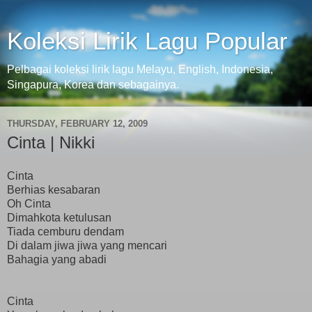
Koleksi Lirik Lagu Popular
Pelbagai koleksi lirik lagu Melayu, English, Indonesia,
Singapura, Korea dan sebagainya.
THURSDAY, FEBRUARY 12, 2009
Cinta | Nikki
Cinta
Berhias kesabaran
Oh Cinta
Dimahkota ketulusan
Tiada cemburu dendam
Di dalam jiwa jiwa yang mencari
Bahagia yang abadi
Cinta