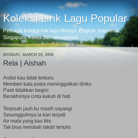
Koleksi Lirik Lagu Popular
Pelbagai koleksi lirik lagu Melayu, English, Indonesia,
Singapura, Korea dan sebagainya.
MONDAY, MARCH 10, 2008
Rela | Aishah
Andai kau tidak terburu
Memberi kata putus meninggalkan diriku
Pasti tidakkan begini
Berakhirnya cinta kukuh di hati
Terpisah jauh ku masih sayangi
Sesungguhnya ia kan terjadi
Air mata yang kau titis
Tak bisa merubah takdir tertulis